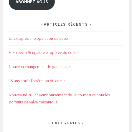
ABONNEZ-VOUS
n
e
ê
n
t
ê
r
t
e
r
)
e
)
ARTICLES RÉCENTS
La vie après une opération du coeur
Hera née à Bengalore et opérée du coeur
Nouveau changement de pacemaker
15 ans après l’opération du coeur
Nouveauté 2017 : Remboursement de l’auto-mesure pour les
porteurs de valve mécanique
CATÉGORIES