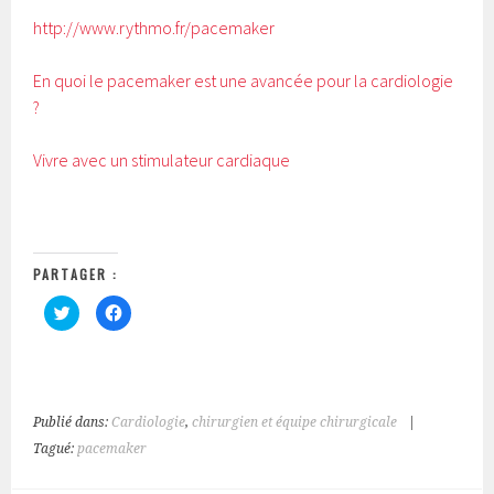
http://www.rythmo.fr/pacemaker
En quoi le pacemaker est une avancée pour la cardiologie
?
Vivre avec un stimulateur cardiaque
PARTAGER :
C
C
l
l
i
i
q
q
u
u
e
e
z
z
p
p
o
o
Publié dans:
Cardiologie
,
chirurgien et équipe chirurgicale
|
u
u
r
r
Tagué:
pacemaker
p
p
a
a
r
r