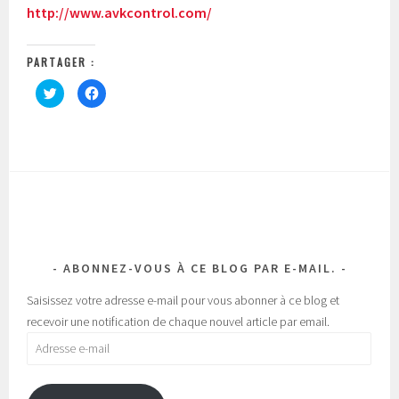
http://www.avkcontrol.com/
PARTAGER :
C
C
l
l
i
i
q
q
u
u
e
e
z
z
p
p
o
o
u
u
r
r
p
p
a
a
r
r
t
t
a
a
g
g
ABONNEZ-VOUS À CE BLOG PAR E-MAIL.
e
e
r
r
s
s
Saisissez votre adresse e-mail pour vous abonner à ce blog et
u
u
r
r
recevoir une notification de chaque nouvel article par email.
T
F
w
a
Adresse
i
c
t
e
e-
t
b
e
o
mail
r
o