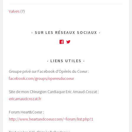
Valves
(7)
SUR LES RÉSEAUX SOCIAUX
Facebook
Twitter
LIENS UTILES
Groupe privé sur Facebook d'Opérés du Coeur :
facebook.com/groups/operesducoeur
Site de mon Chirurgien Cardiaque Eric Arnaud-Crozat :
ericarnaudcrozat.fr
Forum Heart&Coeur :
http://www.heartandcoeur.com/~forum/list.php?1