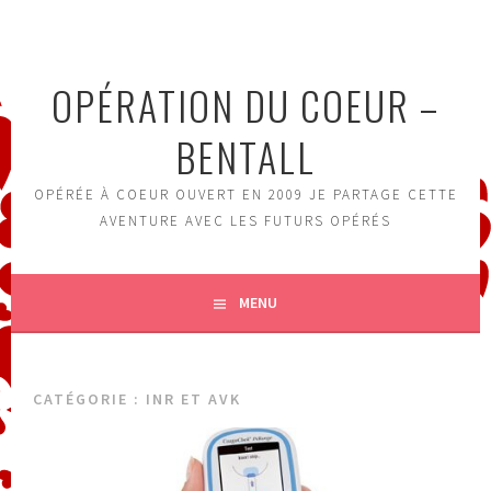
Aller
au
contenu
OPÉRATION DU COEUR –
principal
BENTALL
OPÉRÉE À COEUR OUVERT EN 2009 JE PARTAGE CETTE
AVENTURE AVEC LES FUTURS OPÉRÉS
MENU
CATÉGORIE :
INR ET AVK