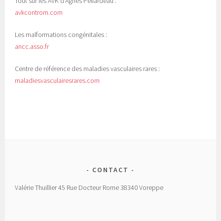
Tout sur les AVK d'Agnès Pellardeau :
avkcontrom.com
Les malformations congénitales :
ancc.asso.fr
Centre de référence des maladies vasculaires rares :
maladiesvasculairesrares.com
CONTACT
Valérie Thuillier 45 Rue Docteur Rome 38340 Voreppe