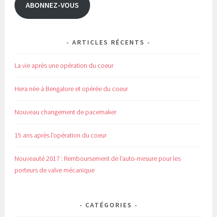
(
k
ABONNEZ-VOUS
o
(
u
o
v
u
r
v
e
r
d
e
a
d
ARTICLES RÉCENTS
n
a
s
n
u
s
n
u
La vie après une opération du coeur
e
n
n
e
o
n
u
o
Hera née à Bengalore et opérée du coeur
v
u
e
v
l
e
l
l
Nouveau changement de pacemaker
e
l
f
e
e
f
n
e
15 ans après l’opération du coeur
ê
n
t
ê
r
t
e
r
Nouveauté 2017 : Remboursement de l’auto-mesure pour les
)
e
)
porteurs de valve mécanique
CATÉGORIES