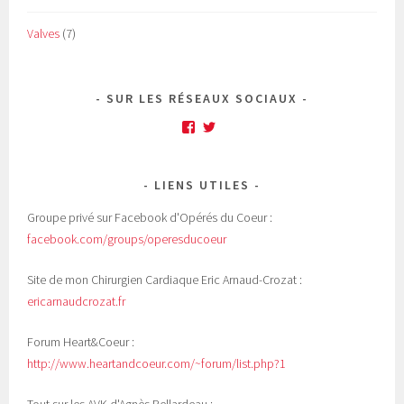
Valves
(7)
SUR LES RÉSEAUX SOCIAUX
Facebook
Twitter
LIENS UTILES
Groupe privé sur Facebook d'Opérés du Coeur :
facebook.com/groups/operesducoeur
Site de mon Chirurgien Cardiaque Eric Arnaud-Crozat :
ericarnaudcrozat.fr
Forum Heart&Coeur :
http://www.heartandcoeur.com/~forum/list.php?1