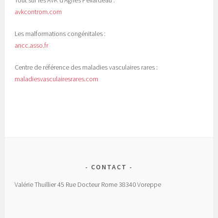
Tout sur les AVK d'Agnès Pellardeau :
avkcontrom.com
Les malformations congénitales :
ancc.asso.fr
Centre de référence des maladies vasculaires rares :
maladiesvasculairesrares.com
CONTACT
Valérie Thuillier 45 Rue Docteur Rome 38340 Voreppe