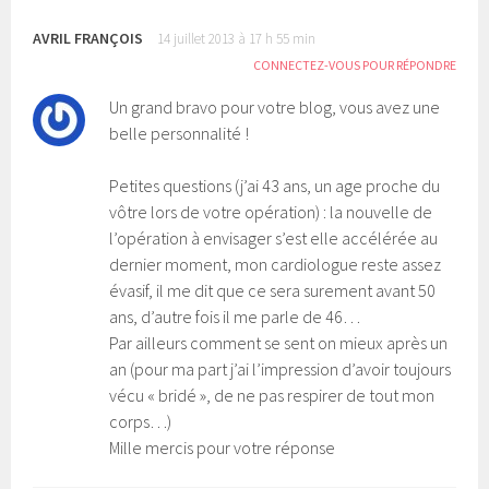
v
u
r
v
e
r
AVRIL FRANÇOIS
14 juillet 2013 à 17 h 55 min
d
e
a
d
CONNECTEZ-VOUS POUR RÉPONDRE
n
a
s
n
u
s
Un grand bravo pour votre blog, vous avez une
n
u
e
n
belle personnalité !
n
e
o
n
u
o
v
u
Petites questions (j’ai 43 ans, un age proche du
e
v
l
e
vôtre lors de votre opération) : la nouvelle de
l
l
e
l
l’opération à envisager s’est elle accélérée au
f
e
e
f
dernier moment, mon cardiologue reste assez
n
e
ê
n
évasif, il me dit que ce sera surement avant 50
t
ê
r
t
ans, d’autre fois il me parle de 46…
e
r
)
e
Par ailleurs comment se sent on mieux après un
)
an (pour ma part j’ai l’impression d’avoir toujours
vécu « bridé », de ne pas respirer de tout mon
corps…)
Mille mercis pour votre réponse