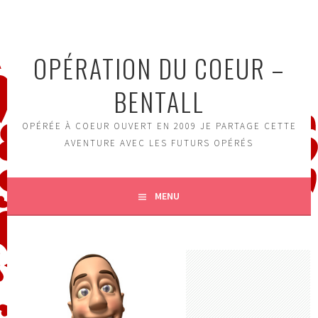
Aller
au
contenu
OPÉRATION DU COEUR –
principal
BENTALL
OPÉRÉE À COEUR OUVERT EN 2009 JE PARTAGE CETTE
AVENTURE AVEC LES FUTURS OPÉRÉS
MENU