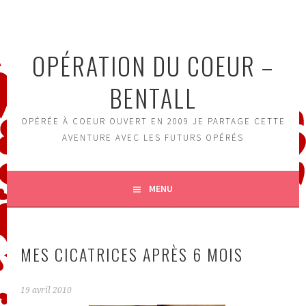
Aller
au
contenu
OPÉRATION DU COEUR –
principal
BENTALL
OPÉRÉE À COEUR OUVERT EN 2009 JE PARTAGE CETTE
AVENTURE AVEC LES FUTURS OPÉRÉS
MENU
MES CICATRICES APRÈS 6 MOIS
19 avril 2010