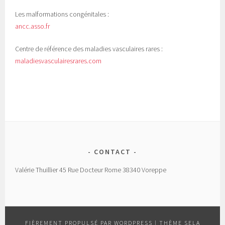
Les malformations congénitales :
ancc.asso.fr
Centre de référence des maladies vasculaires rares :
maladiesvasculairesrares.com
CONTACT
Valérie Thuillier 45 Rue Docteur Rome 38340 Voreppe
FIÈREMENT PROPULSÉ PAR WORDPRESS
|
THÈME SELA