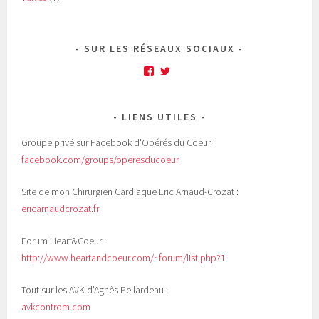
SUR LES RÉSEAUX SOCIAUX
Facebook
Twitter
LIENS UTILES
Groupe privé sur Facebook d'Opérés du Coeur :
facebook.com/groups/operesducoeur
Site de mon Chirurgien Cardiaque Eric Arnaud-Crozat :
ericarnaudcrozat.fr
Forum Heart&Coeur :
http://www.heartandcoeur.com/~forum/list.php?1
Tout sur les AVK d'Agnès Pellardeau :
avkcontrom.com