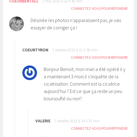
COEURBENTALL
2 mai 2010 à 18 h 48 min
u
o
v
u
CONNECTEZ-VOUS POUR RÉPONDRE
r
v
e
r
d
e
Désolée les photos n’apparaissent pas, je vais
a
d
n
a
essayer de corriger ça !
s
n
u
s
n
u
e
n
n
e
o
n
u
COEURTYRON
o
7 octobre 2015 à 12 h 50 min
v
u
e
v
CONNECTEZ-VOUS POUR RÉPONDRE
l
e
l
l
e
l
Bonjour Benoit, mon mari a été opéré il y
f
e
e
f
a maintenant 3 mois il s’inquiète de la
n
e
ê
n
cicatrisation. Comment est la cicatrice
t
ê
r
t
aujourd’hui ? Est ce que ça reste un peu
e
r
)
e
boursouflé ou non?
)
VALERIE
7 octobre 2015 à 14 h 57 min
CONNECTEZ-VOUS POUR RÉPONDRE