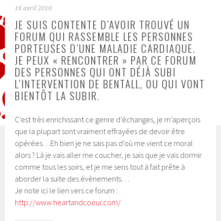
16 avril 2010
JE SUIS CONTENTE D’AVOIR TROUVÉ UN
FORUM QUI RASSEMBLE LES PERSONNES
PORTEUSES D’UNE MALADIE CARDIAQUE.
JE PEUX « RENCONTRER » PAR CE FORUM
DES PERSONNES QUI ONT DÉJÀ SUBI
L’INTERVENTION DE BENTALL, OU QUI VONT
BIENTÔT LA SUBIR.
C’est très enrichissant ce genre d’échanges, je m’aperçois
que la plupart sont vraiment effrayées de devoir être
opérées…Eh bien je ne sais pas d’où me vient ce moral
alors ? Là je vais aller me coucher, je sais que je vais dormir
comme tous les soirs, et je me sens tout à fait prête à
aborder la suite des évènements…
Je note ici le lien vers ce forum :
http://www.heartandcoeur.com/