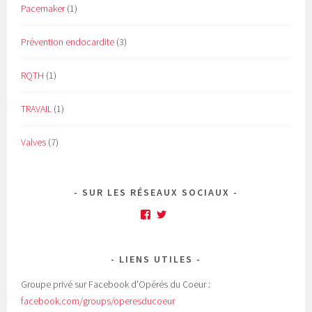
Pacemaker
(1)
Prévention endocardite
(3)
RQTH
(1)
TRAVAIL
(1)
Valves
(7)
SUR LES RÉSEAUX SOCIAUX
Facebook
Twitter
LIENS UTILES
Groupe privé sur Facebook d'Opérés du Coeur :
facebook.com/groups/operesducoeur