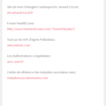
Site de mon Chirurgien Cardiaque Eric Arnaud-Crozat :
ericarnaudcrozat.fr
Forum Heart&Coeur :
http://www.heartandcoeur.com/~forum/list.php?1
Tout sur les AVK d'Agnès Pellardeau :
avkcontrom.com
Les malformations congénitales :
ancc.asso.fr
Centre de référence des maladies vasculaires rares :
maladiesvasculairesrares.com