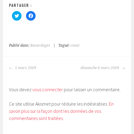
PARTAGER :
C
C
l
l
i
i
q
q
u
u
e
e
z
z
p
p
o
o
Publié dans:
Bavardages
|
Tagué:
coeur
u
u
r
r
p
p
a
a
r
r
NAVIGATION
t
t
5 mars 2009
dimanche 8 mars 2009
a
a
DES
g
g
e
e
ARTICLES
r
r
s
s
u
u
Vous devez
vous connecter
pour laisser un commentaire.
r
r
T
F
w
a
i
c
Ce site utilise Akismet pour réduire les indésirables.
En
t
e
t
b
savoir plus sur la façon dont les données de vos
e
o
r
o
commentaires sont traitées
.
(
k
o
(
u
o
v
u
r
v