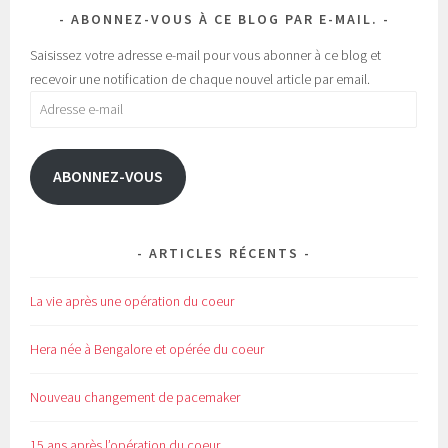
e
r
ABONNEZ-VOUS À CE BLOG PAR E-MAIL.
d
e
a
d
n
a
Saisissez votre adresse e-mail pour vous abonner à ce blog et
s
n
u
s
recevoir une notification de chaque nouvel article par email.
n
u
e
n
Adresse
n
e
o
n
e-
u
o
v
u
mail
e
v
l
e
ABONNEZ-VOUS
l
l
e
l
f
e
e
f
n
e
ê
n
t
ê
ARTICLES RÉCENTS
r
t
e
r
)
e
)
La vie après une opération du coeur
Hera née à Bengalore et opérée du coeur
Nouveau changement de pacemaker
15 ans après l’opération du coeur