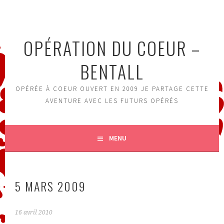
Aller
au
contenu
OPÉRATION DU COEUR –
principal
BENTALL
OPÉRÉE À COEUR OUVERT EN 2009 JE PARTAGE CETTE
AVENTURE AVEC LES FUTURS OPÉRÉS
MENU
5 MARS 2009
16 avril 2010