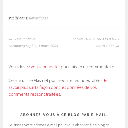
u
u
e
e
z
z
p
p
o
o
Publié dans:
Bavardages
u
u
r
r
p
p
a
a
r
r
NAVIGATION
t
t
Retour sur la
Forum HEART AND COEUR 7
a
a
DES
g
g
coronarographie, 3 mars 2009
mars 2009
e
e
ARTICLES
r
r
s
s
u
u
r
r
T
F
Vous devez
vous connecter
pour laisser un commentaire.
w
a
i
c
t
e
t
b
Ce site utilise Akismet pour réduire les indésirables.
En
e
o
r
o
savoir plus sur la façon dont les données de vos
(
k
o
(
commentaires sont traitées
.
u
o
v
u
r
v
e
r
d
e
a
d
ABONNEZ-VOUS À CE BLOG PAR E-MAIL.
n
a
s
n
u
s
Saisissez votre adresse e-mail pour vous abonner à ce blog et
n
u