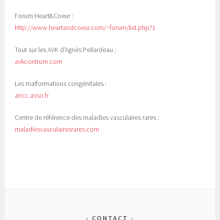
Forum Heart&Coeur :
http://www.heartandcoeur.com/~forum/list.php?1
Tout sur les AVK d'Agnès Pellardeau :
avkcontrom.com
Les malformations congénitales :
ancc.asso.fr
Centre de référence des maladies vasculaires rares :
maladiesvasculairesrares.com
CONTACT