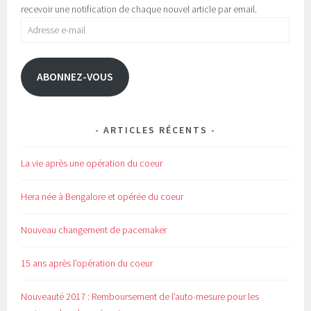
e
n
recevoir une notification de chaque nouvel article par email.
n
e
o
n
Adresse
u
o
v
u
e-
e
v
l
e
mail
l
l
e
l
ABONNEZ-VOUS
f
e
e
f
n
e
ê
n
t
ê
r
t
e
r
ARTICLES RÉCENTS
)
e
)
La vie après une opération du coeur
Hera née à Bengalore et opérée du coeur
Nouveau changement de pacemaker
15 ans après l’opération du coeur
Nouveauté 2017 : Remboursement de l’auto-mesure pour les