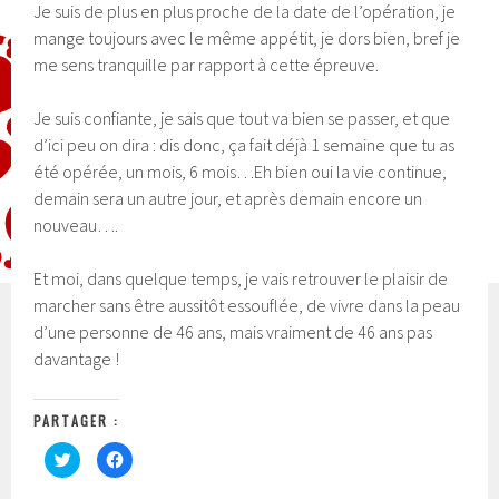
Je suis de plus en plus proche de la date de l’opération, je
mange toujours avec le même appétit, je dors bien, bref je
me sens tranquille par rapport à cette épreuve.
Je suis confiante, je sais que tout va bien se passer, et que
d’ici peu on dira : dis donc, ça fait déjà 1 semaine que tu as
été opérée, un mois, 6 mois…Eh bien oui la vie continue,
demain sera un autre jour, et après demain encore un
nouveau….
Et moi, dans quelque temps, je vais retrouver le plaisir de
marcher sans être aussitôt essouflée, de vivre dans la peau
d’une personne de 46 ans, mais vraiment de 46 ans pas
davantage !
PARTAGER :
C
C
l
l
i
i
q
q