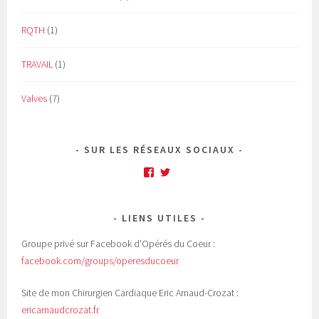
RQTH
(1)
TRAVAIL
(1)
Valves
(7)
SUR LES RÉSEAUX SOCIAUX
Facebook
Twitter
LIENS UTILES
Groupe privé sur Facebook d'Opérés du Coeur :
facebook.com/groups/operesducoeur
Site de mon Chirurgien Cardiaque Eric Arnaud-Crozat :
ericarnaudcrozat.fr