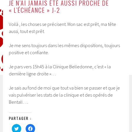
JE N’AI JAMAIS ÉTÉ AUSSI PROCHE DE
« L’ÉCHÉANCE » J-2
Voilà , les choses se précisent. Mon sac est prêt, ma tête
aussi, tout est prêt.
Je me sens toujours dans les mêmes dispositions, toujours
positive et confiante.
Je pars vers 15h45 à la Clinique Belledonne, c’est « la
dernière ligne droite »…
Je sais au fond de moi que tout va bien se passer et que je
vais pulvériser les stats de la clinique et des opérés de
Bentall….
PARTAGER :
C
C
l
l