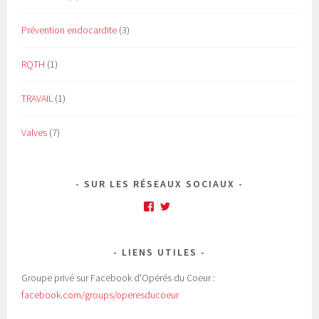
Prévention endocardite
(3)
RQTH
(1)
TRAVAIL
(1)
Valves
(7)
SUR LES RÉSEAUX SOCIAUX
Facebook
Twitter
LIENS UTILES
Groupe privé sur Facebook d'Opérés du Coeur :
facebook.com/groups/operesducoeur