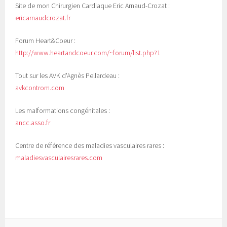
Site de mon Chirurgien Cardiaque Eric Arnaud-Crozat :
ericarnaudcrozat.fr
Forum Heart&Coeur :
http://www.heartandcoeur.com/~forum/list.php?1
Tout sur les AVK d'Agnès Pellardeau :
avkcontrom.com
Les malformations congénitales :
ancc.asso.fr
Centre de référence des maladies vasculaires rares :
maladiesvasculairesrares.com