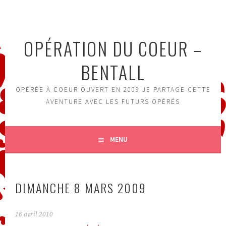
Aller
au
contenu
OPÉRATION DU COEUR –
principal
BENTALL
OPÉRÉE À COEUR OUVERT EN 2009 JE PARTAGE CETTE
AVENTURE AVEC LES FUTURS OPÉRÉS
MENU
DIMANCHE 8 MARS 2009
16 avril 2010