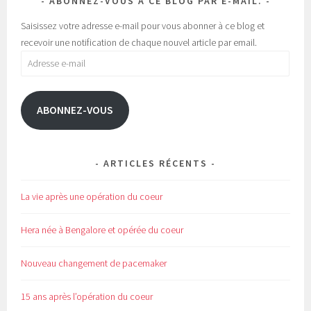
ABONNEZ-VOUS À CE BLOG PAR E-MAIL.
u
s
n
u
e
n
Saisissez votre adresse e-mail pour vous abonner à ce blog et
n
e
o
n
recevoir une notification de chaque nouvel article par email.
u
o
v
u
Adresse
e
v
l
e
e-
l
l
e
l
mail
f
e
e
f
ABONNEZ-VOUS
n
e
ê
n
t
ê
r
t
e
r
)
e
)
ARTICLES RÉCENTS
La vie après une opération du coeur
Hera née à Bengalore et opérée du coeur
Nouveau changement de pacemaker
15 ans après l’opération du coeur