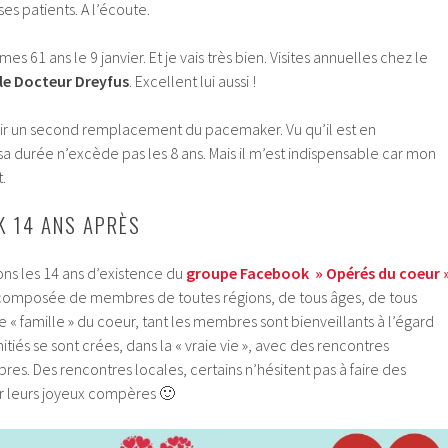
s patients. A l’écoute.
mes 61 ans le 9 janvier. Et je vais très bien. Visites annuelles chez le
le Docteur Dreyfus
. Excellent lui aussi !
avoir un second remplacement du pacemaker. Vu qu’il est en
a durée n’excède pas les 8 ans. Mais il m’est indispensable car mon
.
 14 ANS APRÈS
rons les 14 ans d’existence du
groupe Facebook » Opérés du coeur 
omposée de membres de toutes régions, de tous âges, de tous
 « famille » du coeur, tant les membres sont bienveillants à l’égard
itiés se sont crées, dans la « vraie vie », avec des rencontres
es. Des rencontres locales, certains n’hésitent pas à faire des
r leurs joyeux compères 🙂