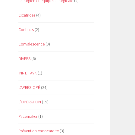
chirurgien et équipe chirurgicale
(2)
Cicatrices
(4)
Contacts
(2)
Convalescence
(9)
DIVERS
(6)
e
INR ET AVK
(1)
L'APRÈS-OPÉ
(24)
L'OPÉRATION
(19)
Pacemaker
(1)
Prévention endocardite
(3)