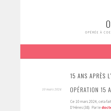
Aller
au
contenu
O
principal
OPÉRÉE À COE
15 ANS APRÈS 
OPÉRATION 15 
10 mars 2024
Ce 10 mars 2024, cela fai
D’Hères (38). Par le
docte