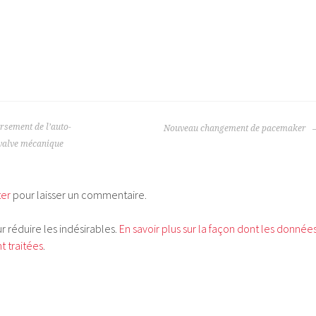
sement de l’auto-
Nouveau changement de pacemaker
 valve mécanique
ter
pour laisser un commentaire.
ur réduire les indésirables.
En savoir plus sur la façon dont les donnée
 traitées
.