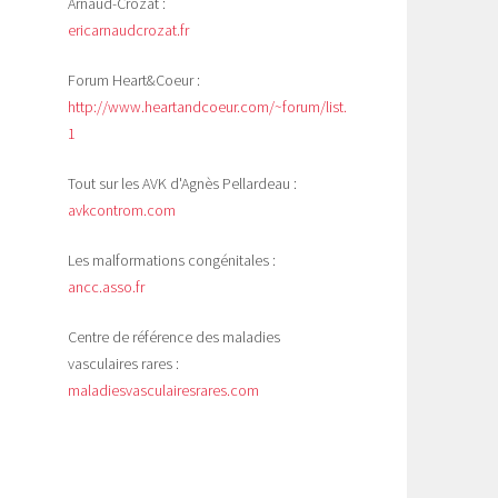
Arnaud-Crozat :
ericarnaudcrozat.fr
Forum Heart&Coeur :
http://www.heartandcoeur.com/~forum/list.php?
1
Tout sur les AVK d'Agnès Pellardeau :
avkcontrom.com
Les malformations congénitales :
ancc.asso.fr
Centre de référence des maladies
vasculaires rares :
maladiesvasculairesrares.com