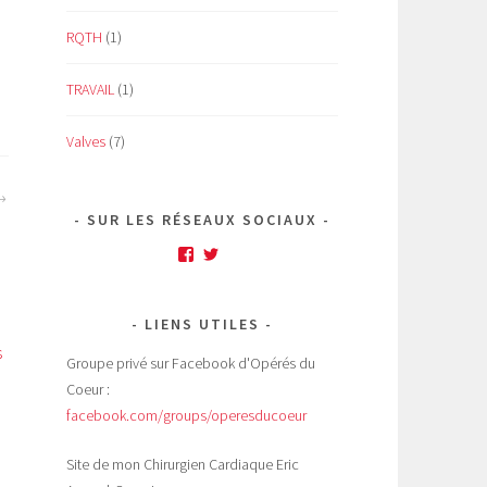
RQTH
(1)
TRAVAIL
(1)
Valves
(7)
SUR LES RÉSEAUX SOCIAUX
Facebook
Twitter
LIENS UTILES
s
Groupe privé sur Facebook d'Opérés du
Coeur :
facebook.com/groups/operesducoeur
Site de mon Chirurgien Cardiaque Eric