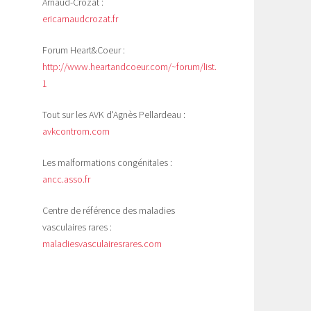
Arnaud-Crozat :
ericarnaudcrozat.fr
Forum Heart&Coeur :
http://www.heartandcoeur.com/~forum/list.php?
1
Tout sur les AVK d'Agnès Pellardeau :
avkcontrom.com
Les malformations congénitales :
ancc.asso.fr
Centre de référence des maladies
vasculaires rares :
maladiesvasculairesrares.com