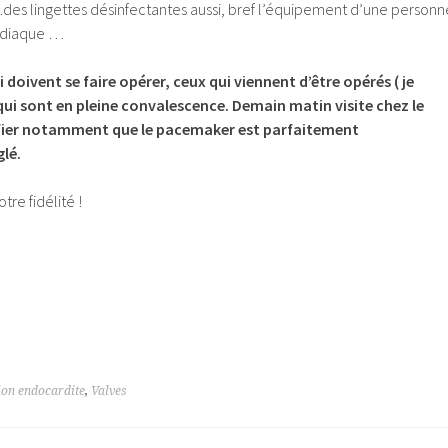
…des lingettes désinfectantes aussi, bref l’équipement d’une personn
rdiaque …
doivent se faire opérer, ceux qui viennent d’être opérés ( je
qui sont en pleine convalescence. Demain matin visite chez le
ifier notamment que le pacemaker est parfaitement
glé.
tre fidélité !
ion endocardite
,
Valves