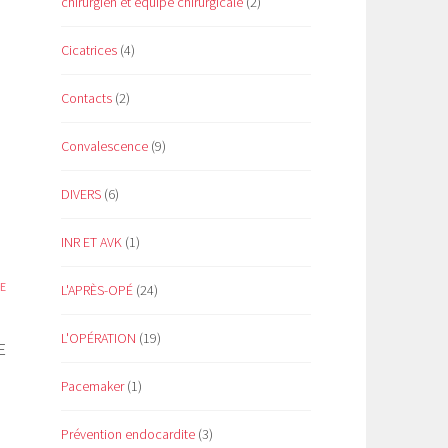
chirurgien et équipe chirurgicale
(2)
Cicatrices
(4)
a
Contacts
(2)
Convalescence
(9)
DIVERS
(6)
INR ET AVK
(1)
E
L'APRÈS-OPÉ
(24)
L'OPÉRATION
(19)
E
Pacemaker
(1)
Prévention endocardite
(3)