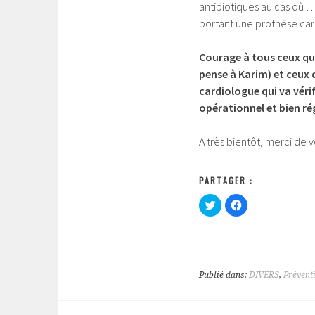
antibiotiques au cas où 
portant une prothèse ca
Courage à tous ceux qui 
pense à Karim) et ceux 
cardiologue qui va vér
opérationnel et bien ré
A très bientôt, merci de vo
PARTAGER :
C
C
l
l
i
i
q
q
u
u
e
e
z
z
p
p
o
o
Publié dans:
DIVERS
,
Prévent
u
u
r
r
p
p
a
a
r
r