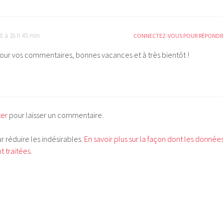
10 à 18 h 45 min
CONNECTEZ-VOUS POUR RÉPONDR
our vos commentaires, bonnes vacances et à très bientôt !
ter
pour laisser un commentaire.
ur réduire les indésirables.
En savoir plus sur la façon dont les donnée
 traitées
.