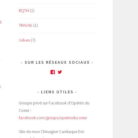
RQTH
(1)
E
TRAVAIL
(1)
Valves
(7)
SUR LES RÉSEAUX SOCIAUX
Facebook
Twitter
s
LIENS UTILES
Groupe privé sur Facebook d'Opérés du
Coeur :
facebook.com/groups/operesducoeur
Site de mon Chirurgien Cardiaque Eric