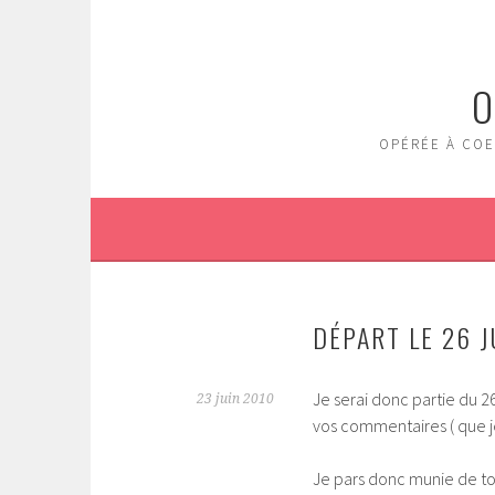
Aller
au
contenu
O
principal
OPÉRÉE À COE
DÉPART LE 26 J
Je serai donc partie du 26
23 juin 2010
vos commentaires ( que je
Je pars donc munie de to