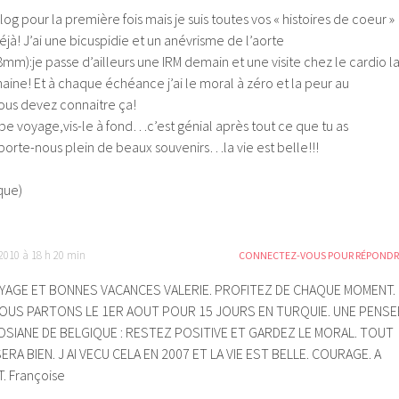
blog pour la première fois mais je suis toutes vos « histoires de coeur »
éjà! J’ai une bicuspidie et un anévrisme de l’aorte
m):je passe d’ailleurs une IRM demain et une visite chez le cardio l
ine! Et à chaque échéance j’ai le moral à zéro et la peur au
vous devez connaitre ça!
be voyage,vis-le à fond…c’est génial après tout ce que tu as
rte-nous plein de beaux souvenirs…la vie est belle!!!
que)
 2010 à 18 h 20 min
CONNECTEZ-VOUS POUR RÉPONDR
YAGE ET BONNES VACANCES VALERIE. PROFITEZ DE CHAQUE MOMENT.
OUS PARTONS LE 1ER AOUT POUR 15 JOURS EN TURQUIE. UNE PENSE
SIANE DE BELGIQUE : RESTEZ POSITIVE ET GARDEZ LE MORAL. TOUT
ERA BIEN. J AI VECU CELA EN 2007 ET LA VIE EST BELLE. COURAGE. A
. Françoise