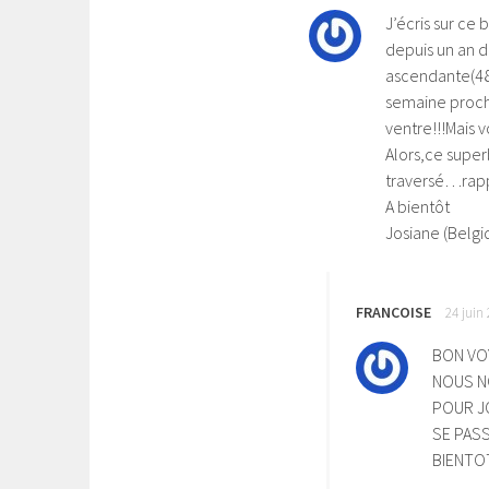
e
f
n
e
J’écris sur ce 
ê
n
t
ê
depuis un an d
r
t
e
r
ascendante(48m
)
e
)
semaine procha
ventre!!!Mais 
Alors,ce super
traversé…rappo
A bientôt
Josiane (Belgi
FRANCOISE
24 juin
BON VO
NOUS N
POUR JO
SE PASS
BIENTOT