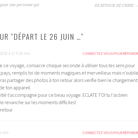
 pour une personne qui
DE RETOUR DE CHINE
UR “
DÉPART LE 26 JUIN …
”
 2010 à 17 h 53 min
CONNECTEZ-VOUS POUR RÉPONDR
de ce voyage, consacre chaque seconde à utiliser tous tes sens pour
 pays, remplis toi de moments magiques et merveilleux mais n’oubli
ras partager des photos à ton retour alors verifie bien le chargement
de ton appareil.
tié t’accompagne pour ce beau voyage. ECLATE TOI tu l’as bien
le revanche sur les moments difficiles!
 retour
26 min
CONNECTEZ-VOUS POUR RÉPONDR