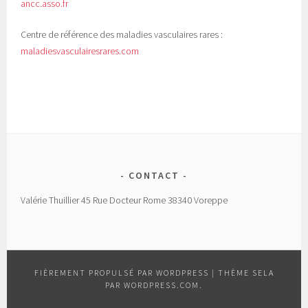
ancc.asso.fr
Centre de référence des maladies vasculaires rares :
maladiesvasculairesrares.com
CONTACT
Valérie Thuillier 45 Rue Docteur Rome 38340 Voreppe
FIÈREMENT PROPULSÉ PAR WORDPRESS
|
THÈME SELA
PAR
WORDPRESS.COM
.