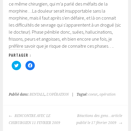
ce même chirurgien, qui m’a parlé des méfaits de la
morphine…La douleur serait insupportable sans la
morphine, mais il faut après s’en défaire, et là on connait
les difficultés de sevrage qui s’apparentent à un drogué (sic
le docteur). Phase pénible donc, suées, hallucinations,
frissons, peurs et angoisses, eh bien encore une fois, je
préfère savoir que je risque de connaitre ces phases….
PARTAGER :
C
C
l
l
i
i
q
q
u
u
e
e
z
z
p
p
o
o
Publié dans:
BENTALL
,
L'OPÉRATION
|
Tagué:
coeur
,
opération
u
u
r
r
p
p
a
a
r
r
NAVIGATION
t
t
RENCONTRE AVEC LE
Réactions des gens…article
a
a
DES
g
g
CHIRURGIEN 11 FEVRIER 2009
publié le 17 février 2009
e
e
ARTICLES
r
r