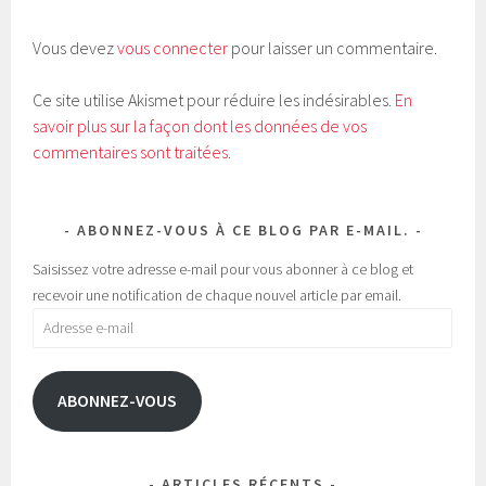
s
s
u
u
r
r
T
F
Vous devez
vous connecter
pour laisser un commentaire.
w
a
i
c
t
e
t
b
Ce site utilise Akismet pour réduire les indésirables.
En
e
o
r
o
savoir plus sur la façon dont les données de vos
(
k
o
(
commentaires sont traitées
.
u
o
v
u
r
v
e
r
d
e
a
d
ABONNEZ-VOUS À CE BLOG PAR E-MAIL.
n
a
s
n
u
s
Saisissez votre adresse e-mail pour vous abonner à ce blog et
n
u
e
n
recevoir une notification de chaque nouvel article par email.
n
e
o
n
Adresse
u
o
v
u
e-
e
v
l
e
mail
l
l
e
l
ABONNEZ-VOUS
f
e
e
f
n
e
ê
n
t
ê
r
t
e
r
ARTICLES RÉCENTS