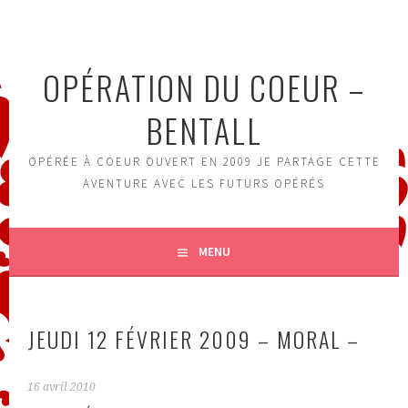
Aller
au
contenu
OPÉRATION DU COEUR –
principal
BENTALL
OPÉRÉE À COEUR OUVERT EN 2009 JE PARTAGE CETTE
AVENTURE AVEC LES FUTURS OPÉRÉS
MENU
JEUDI 12 FÉVRIER 2009 – MORAL –
16 avril 2010