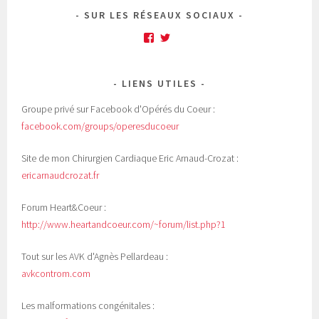
SUR LES RÉSEAUX SOCIAUX
Facebook
Twitter
LIENS UTILES
Groupe privé sur Facebook d'Opérés du Coeur :
facebook.com/groups/operesducoeur
Site de mon Chirurgien Cardiaque Eric Arnaud-Crozat :
ericarnaudcrozat.fr
Forum Heart&Coeur :
http://www.heartandcoeur.com/~forum/list.php?1
Tout sur les AVK d'Agnès Pellardeau :
avkcontrom.com
Les malformations congénitales :