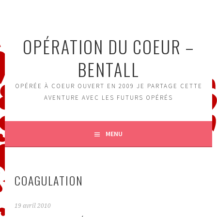
Aller
au
contenu
OPÉRATION DU COEUR –
principal
BENTALL
OPÉRÉE À COEUR OUVERT EN 2009 JE PARTAGE CETTE
AVENTURE AVEC LES FUTURS OPÉRÉS
MENU
COAGULATION
19 avril 2010