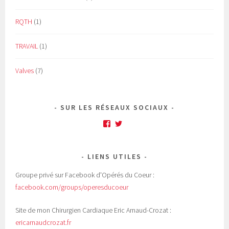
RQTH
(1)
TRAVAIL
(1)
Valves
(7)
SUR LES RÉSEAUX SOCIAUX
Facebook
Twitter
LIENS UTILES
Groupe privé sur Facebook d'Opérés du Coeur :
facebook.com/groups/operesducoeur
Site de mon Chirurgien Cardiaque Eric Arnaud-Crozat :
ericarnaudcrozat.fr