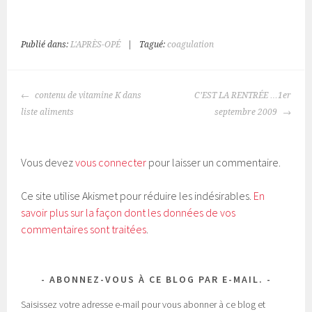
u
u
e
e
z
z
p
p
o
o
Publié dans:
L'APRÈS-OPÉ
|
Tagué:
coagulation
u
u
r
r
p
p
a
a
r
r
NAVIGATION
t
t
contenu de vitamine K dans
C’EST LA RENTRÉE …1er
a
a
DES
g
g
liste aliments
septembre 2009
e
e
ARTICLES
r
r
s
s
u
u
r
r
T
F
Vous devez
vous connecter
pour laisser un commentaire.
w
a
i
c
t
e
t
b
Ce site utilise Akismet pour réduire les indésirables.
En
e
o
r
o
savoir plus sur la façon dont les données de vos
(
k
o
(
commentaires sont traitées
.
u
o
v
u
r
v
e
r
d
e
a
d
ABONNEZ-VOUS À CE BLOG PAR E-MAIL.
n
a
s
n
u
s
Saisissez votre adresse e-mail pour vous abonner à ce blog et
n
u