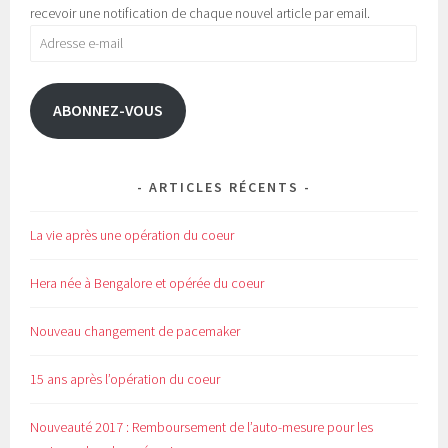
e
n
recevoir une notification de chaque nouvel article par email.
n
e
o
n
Adresse
u
o
v
u
e-
e
v
l
e
mail
l
l
e
l
ABONNEZ-VOUS
f
e
e
f
n
e
ê
n
t
ê
r
t
e
r
ARTICLES RÉCENTS
)
e
)
La vie après une opération du coeur
Hera née à Bengalore et opérée du coeur
Nouveau changement de pacemaker
15 ans après l’opération du coeur
Nouveauté 2017 : Remboursement de l’auto-mesure pour les