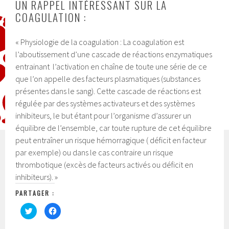
UN RAPPEL INTÉRESSANT SUR LA
COAGULATION :
« Physiologie de la coagulation : La coagulation est
l’aboutissement d’une cascade de réactions enzymatiques
entrainant l’activation en chaîne de toute une série de ce
que l’on appelle des facteurs plasmatiques (substances
présentes dans le sang). Cette cascade de réactions est
régulée par des systèmes activateurs et des systèmes
inhibiteurs, le but étant pour l’organisme d’assurer un
équilibre de l’ensemble, car toute rupture de cet équilibre
peut entraîner un risque hémorragique ( déficit en facteur
par exemple) ou dans le cas contraire un risque
thrombotique (excès de facteurs activés ou déficit en
inhibiteurs). »
PARTAGER :
C
C
l
l
i
i
q
q