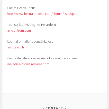
Forum Heart&Coeur :
http://www.heartandcoeur.com/~forum/list.php?1
Tout sur les AVK d'Agnès Pellardeau :
avkcontrom.com
Les malformations congénitales :
ancc.asso.fr
Centre de référence des maladies vasculaires rares :
maladiesvasculairesrares.com
CONTACT