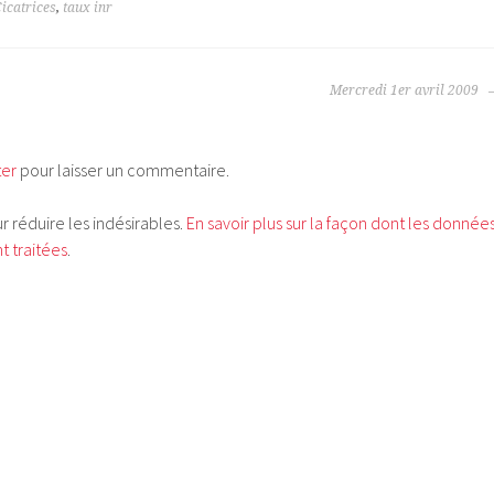
icatrices
,
taux inr
Mercredi 1er avril 2009
ter
pour laisser un commentaire.
ur réduire les indésirables.
En savoir plus sur la façon dont les donnée
 traitées
.