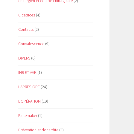
chirurgien et équipe chirurgicale
(2)
Cicatrices
(4)
Contacts
(2)
Convalescence
(9)
DIVERS
(6)
INR ET AVK
(1)
L'APRÈS-OPÉ
(24)
L'OPÉRATION
(19)
Pacemaker
(1)
Prévention endocardite
(3)