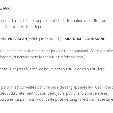
s AVK :
i sert à fluidifier le sang. Il empêche la formation de caillots ou
illots s’ils existent déjà.
nts :
PREVISCAN
(celui que je prends) –
SINTROM
–
COUMADINE
.
 l’action de la vitamine K, qui joue un rôle coagulant. Cette vitamin
liments (principalement les choux et le foie de veau).
is tous les jours à la même heure sans oubli. En cas d’oubli il faut
t par AVK est surveillée par une prise de sang appelée INR. Cet INR est
 début du traitement tous les deux jours, puis une fois par semaine,
 puis une fois par mois). Pour cette prise de sang il n’est pas nécessair