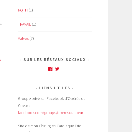
RQTH
(1)
TRAVAIL
(1)
Valves
(7)
s
SUR LES RÉSEAUX SOCIAUX
Facebook
Twitter
LIENS UTILES
Groupe privé sur Facebook d'Opérés du
Coeur :
facebook.com/groups/operesducoeur
Site de mon Chirurgien Cardiaque Eric