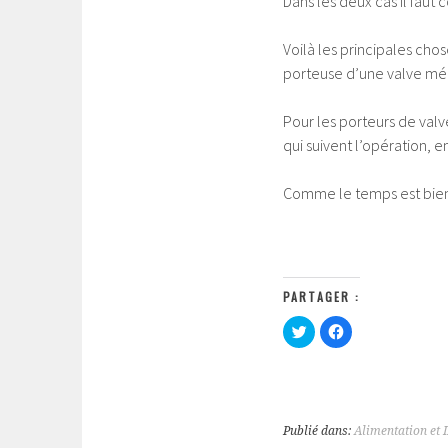
Dans les deux cas il faut 
Voilà les principales chos
porteuse d’une valve mé
Pour les porteurs de valv
qui suivent l’opération, en
Comme le temps est bien 
PARTAGER :
C
C
l
l
i
i
q
q
u
u
e
e
z
z
p
p
o
o
Publié dans:
Alimentation et 
u
u