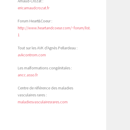
Arnaud-Crozat :
ericarnaudcrozat.fr
Forum Heart&Coeur :
http://www.heartandcoeur.com/~forum/list.php?
1
Tout sur les AVK d'Agnès Pellardeau :
avkcontrom.com
Les malformations congénitales :
ancc.asso.fr
Centre de référence des maladies
vasculaires rares :
maladiesvasculairesrares.com