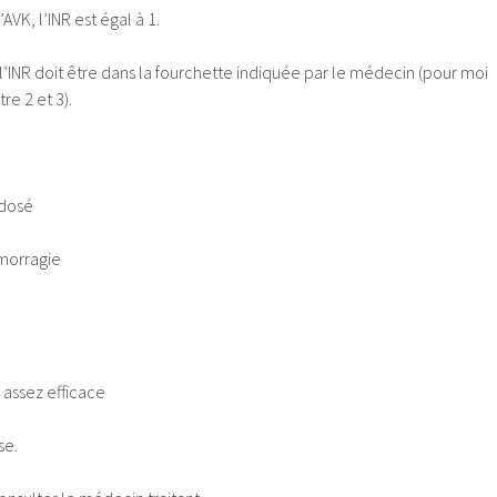
VK, l’INR est égal à 1.
e l’INR doit être dans la fourchette indiquée par le médecin (pour moi
re 2 et 3).
 dosé
émorragie
 assez efficace
se.