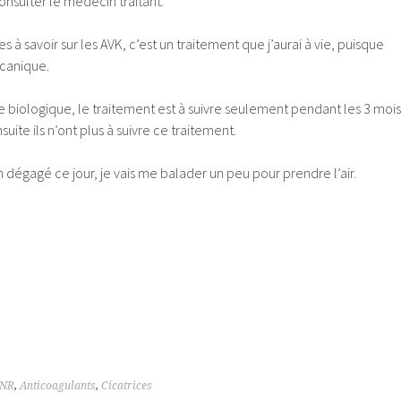
consulter le médecin traitant.
es à savoir sur les AVK, c’est un traitement que j’aurai à vie, puisque
canique.
e biologique, le traitement est à suivre seulement pendant les 3 mois
suite ils n’ont plus à suivre ce traitement.
dégagé ce jour, je vais me balader un peu pour prendre l’air.
INR
,
Anticoagulants
,
Cicatrices