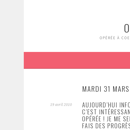
Aller
au
contenu
O
principal
OPÉRÉE À COE
MARDI 31 MARS
AUJOURD’HUI INF
19 avril 2010
C’EST INTÉRESSAN
OPÉRÉE ! JE ME S
FAIS DES PROGRÈ