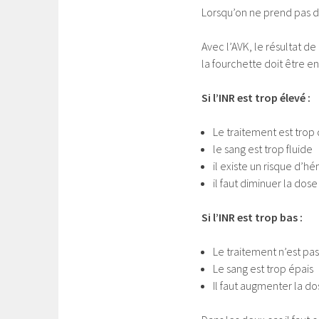
Lorsqu’on ne prend pas d’A
Avec l’AVK, le résultat d
la fourchette doit être ent
Si l’INR est trop élevé :
Le traitement est trop
le sang est trop fluide
il existe un risque d’h
il faut diminuer la dose
Si l’INR est trop bas :
Le traitement n’est pas
Le sang est trop épais
Il faut augmenter la do