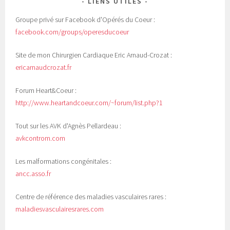
LIENS UTILES
Groupe privé sur Facebook d'Opérés du Coeur :
facebook.com/groups/operesducoeur
Site de mon Chirurgien Cardiaque Eric Arnaud-Crozat :
ericarnaudcrozat.fr
Forum Heart&Coeur :
http://www.heartandcoeur.com/~forum/list.php?1
Tout sur les AVK d'Agnès Pellardeau :
avkcontrom.com
Les malformations congénitales :
ancc.asso.fr
Centre de référence des maladies vasculaires rares :
maladiesvasculairesrares.com