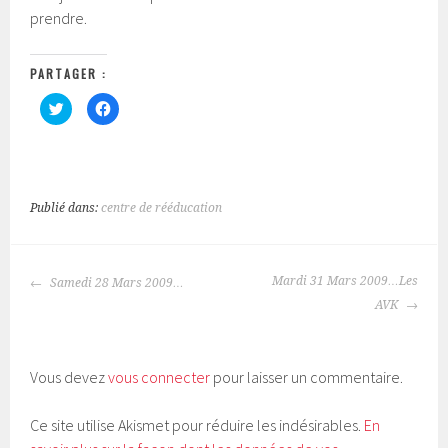
prendre.
PARTAGER :
C
C
l
l
i
i
q
q
u
u
e
e
z
z
p
p
o
o
Publié dans:
centre de rééducation
u
u
r
r
p
p
a
a
r
r
NAVIGATION
t
t
Mardi 31 Mars 2009…Les
Samedi 28 Mars 2009…
a
a
DES
g
g
AVK
e
e
ARTICLES
r
r
s
s
u
u
r
r
T
F
Vous devez
vous connecter
pour laisser un commentaire.
w
a
i
c
t
e
t
b
Ce site utilise Akismet pour réduire les indésirables.
En
e
o
r
o