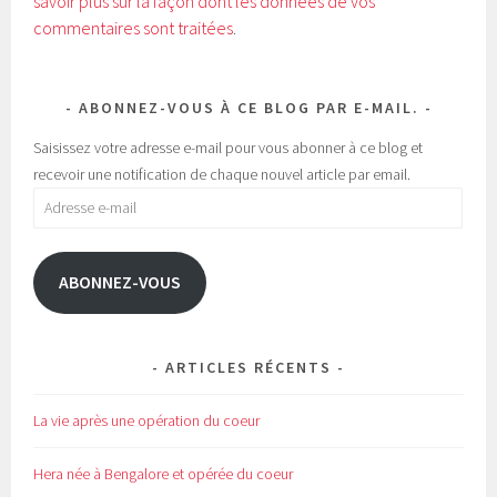
savoir plus sur la façon dont les données de vos
(
k
o
(
commentaires sont traitées
.
u
o
v
u
r
v
e
r
d
e
a
d
ABONNEZ-VOUS À CE BLOG PAR E-MAIL.
n
a
s
n
u
s
Saisissez votre adresse e-mail pour vous abonner à ce blog et
n
u
e
n
recevoir une notification de chaque nouvel article par email.
n
e
o
n
Adresse
u
o
v
u
e-
e
v
l
e
mail
l
l
e
l
ABONNEZ-VOUS
f
e
e
f
n
e
ê
n
t
ê
r
t
e
r
ARTICLES RÉCENTS
)
e
)
La vie après une opération du coeur
Hera née à Bengalore et opérée du coeur