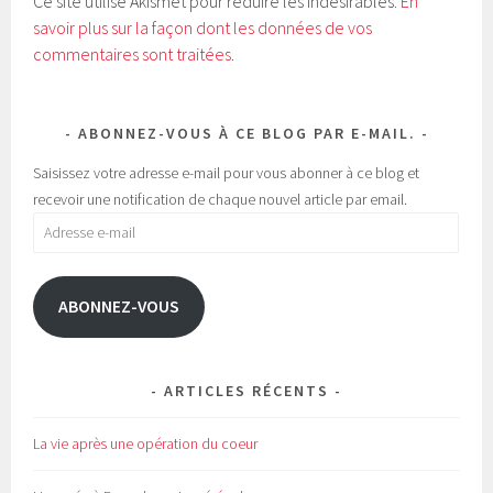
Ce site utilise Akismet pour réduire les indésirables.
En
(
k
o
(
savoir plus sur la façon dont les données de vos
u
o
v
u
commentaires sont traitées
.
r
v
e
r
d
e
a
d
n
a
s
n
ABONNEZ-VOUS À CE BLOG PAR E-MAIL.
u
s
n
u
e
n
Saisissez votre adresse e-mail pour vous abonner à ce blog et
n
e
o
n
recevoir une notification de chaque nouvel article par email.
u
o
v
u
Adresse
e
v
l
e
e-
l
l
e
l
mail
f
e
e
f
ABONNEZ-VOUS
n
e
ê
n
t
ê
r
t
e
r
)
e
)
ARTICLES RÉCENTS
La vie après une opération du coeur