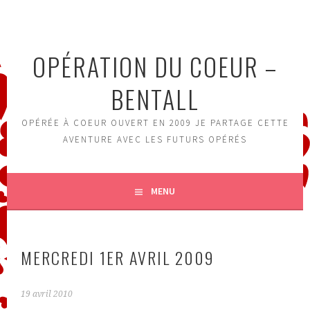
Aller
au
contenu
OPÉRATION DU COEUR –
principal
BENTALL
OPÉRÉE À COEUR OUVERT EN 2009 JE PARTAGE CETTE
AVENTURE AVEC LES FUTURS OPÉRÉS
MENU
MERCREDI 1ER AVRIL 2009
19 avril 2010