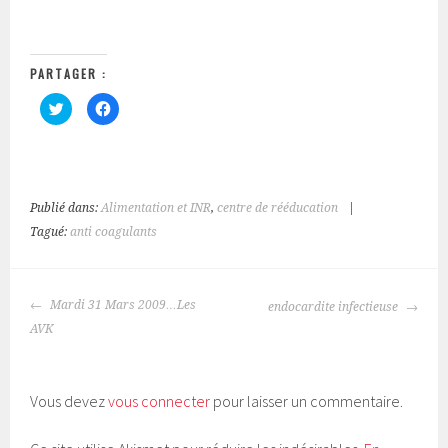
PARTAGER :
C
C
l
l
i
i
q
q
u
u
e
e
z
z
p
p
o
o
Publié dans:
Alimentation et INR
,
centre de rééducation
|
u
u
r
r
Tagué:
anti coagulants
p
p
a
a
r
r
t
t
a
a
NAVIGATION
g
g
Mardi 31 Mars 2009…Les
endocardite infectieuse
e
e
DES
r
r
AVK
s
s
ARTICLES
u
u
r
r
T
F
w
a
i
c
Vous devez
vous connecter
pour laisser un commentaire.
t
e
t
b
e
o
r
o