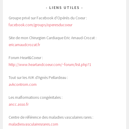
LIENS UTILES
Groupe privé sur Facebook d'Opérés du Coeur :
facebook.com/groups/operesducoeur
Site de mon Chirurgien Cardiaque Eric Arnaud-Crozat :
ericarnaudcrozat.fr
Forum Heart&Coeur :
http://www.heartandcoeur.com/~forum/list.php?1
Tout sur les AVK d'Agnès Pellardeau :
avkcontrom.com
Les malformations congénitales :
ancc.asso.fr
Centre de référence des maladies vasculaires rares :
maladiesvasculairesrares.com