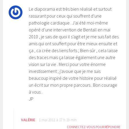
Le diaporama est très bien réalisé et surtout
rassurant pour ceux qui souffrent d’une
pathologie cardiaque . J’ai été moi-même
opéré d’une intervention de Bentall en mai
2010 , je sais de quoi il s’agit et je me suis fait des
amis qui ont souffert pour être mieux ensuite et
ça , ca crée des liens forts ; Bien-sûr , cela laisse
des traces mais ça laisse également une autre
vision sur la vie . Merci pour votre énorme
investissement ; j’avoue que je me suis
beaucoup inspiré de votre histoire pour réalisé
un écrit sur mon propre parcours . Bon courage
à vous .
JP
VALÉRIE
1 mai 2011 à 17 h 19 min
CONNECTEZ-VOUS POUR RÉPONDRE