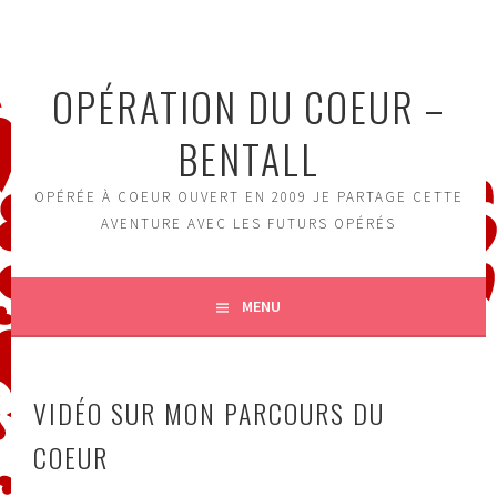
Aller
au
contenu
OPÉRATION DU COEUR –
principal
BENTALL
OPÉRÉE À COEUR OUVERT EN 2009 JE PARTAGE CETTE
AVENTURE AVEC LES FUTURS OPÉRÉS
MENU
VIDÉO SUR MON PARCOURS DU
COEUR