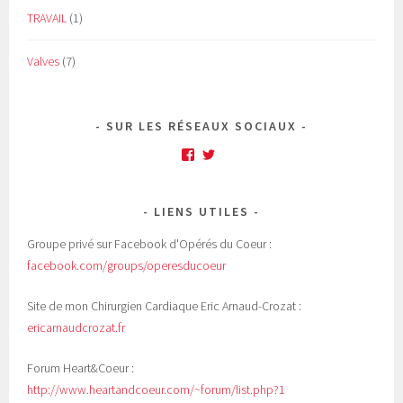
TRAVAIL
(1)
Valves
(7)
SUR LES RÉSEAUX SOCIAUX
Facebook
Twitter
LIENS UTILES
Groupe privé sur Facebook d'Opérés du Coeur :
facebook.com/groups/operesducoeur
Site de mon Chirurgien Cardiaque Eric Arnaud-Crozat :
ericarnaudcrozat.fr
Forum Heart&Coeur :
http://www.heartandcoeur.com/~forum/list.php?1