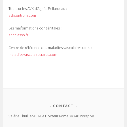
Tout sur les AVK d'Agnès Pellardeau :
avkcontrom.com
Les malformations congénitales :
ancc.asso.fr
Centre de référence des maladies vasculaires rares :
maladiesvasculairesrares.com
CONTACT
Valérie Thuillier 45 Rue Docteur Rome 38340 Voreppe