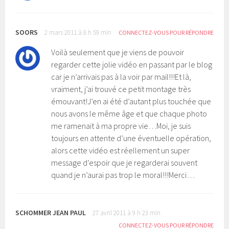
o
n
u
o
v
u
e
v
l
e
l
l
SOORS
2 mars 2011 à 8 h 59 min
CONNECTEZ-VOUS POUR RÉPONDRE
e
l
f
e
e
f
Voilà seulement que je viens de pouvoir
n
e
ê
n
regarder cette jolie vidéo en passant par le blog
t
ê
r
t
car je n’arrivais pas à la voir par mail!!!Et là,
e
r
)
e
vraiment, j’ai trouvé ce petit montage très
)
émouvant!J’en ai été d’autant plus touchée que
nous avons le même âge et que chaque photo
me ramenait à ma propre vie…Moi, je suis
toujours en attente d’une éventuelle opération,
alors cette vidéo est réellement un super
message d’espoir que je regarderai souvent
quand je n’aurai pas trop le moral!!!Merci…
SCHOMMER JEAN PAUL
27 avril 2011 à 9 h 23 min
CONNECTEZ-VOUS POUR RÉPONDRE