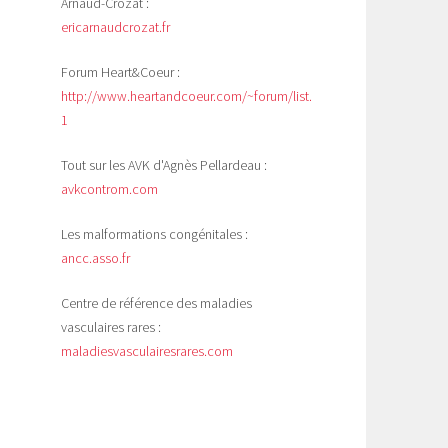
Arnaud-Crozat :
ericarnaudcrozat.fr
Forum Heart&Coeur :
http://www.heartandcoeur.com/~forum/list.php?
1
Tout sur les AVK d'Agnès Pellardeau :
avkcontrom.com
Les malformations congénitales :
ancc.asso.fr
Centre de référence des maladies
vasculaires rares :
maladiesvasculairesrares.com