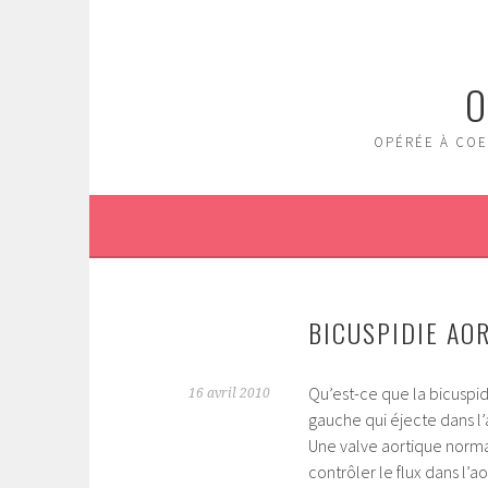
Aller
au
contenu
O
principal
OPÉRÉE À COE
BICUSPIDIE AOR
Qu’est-ce que la bicuspidi
16 avril 2010
gauche qui éjecte dans l’
Une valve aortique normale
contrôler le flux dans l’a