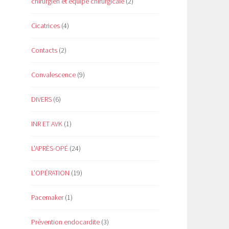
chirurgien et équipe chirurgicale
(2)
Cicatrices
(4)
Contacts
(2)
Convalescence
(9)
DIVERS
(6)
INR ET AVK
(1)
L'APRÈS-OPÉ
(24)
L'OPÉRATION
(19)
Pacemaker
(1)
Prévention endocardite
(3)