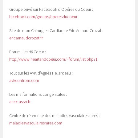
Groupe privé sur Facebook d'Opérés du Coeur :
facebook.com/groups/operesducoeur
Site de mon Chirurgien Cardiaque Eric Arnaud-Crozat :
ericarnaudcrozat.fr
Forum Heart&Coeur :
http://www.heartandcoeur.com/~forum/list.php?1
Tout sur les AVK d'Agnès Pellardeau :
avkcontrom.com
Les malformations congénitales :
ancc.asso.fr
Centre de référence des maladies vasculaires rares :
maladiesvasculairesrares.com