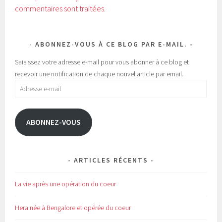
e
r
commentaires sont traitées
.
d
e
a
d
n
a
s
n
u
s
n
u
ABONNEZ-VOUS À CE BLOG PAR E-MAIL.
e
n
n
e
o
n
Saisissez votre adresse e-mail pour vous abonner à ce blog et
u
o
v
u
recevoir une notification de chaque nouvel article par email.
e
v
l
e
Adresse
l
l
e
l
e-
f
e
e
f
mail
n
e
ê
n
ABONNEZ-VOUS
t
ê
r
t
e
r
)
e
)
ARTICLES RÉCENTS
La vie après une opération du coeur
Hera née à Bengalore et opérée du coeur