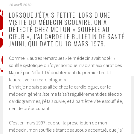
16 avril 2010
LORSQUE J’ÉTAIS PETITE, LORS D’UNE
VISITE DU MÉDECIN SCOLAIRE, ON A
DÉTECTÉ CHEZ MOI UN « SOUFFLE AU
CŒUR », J’AI GARDÉ LE BULLETIN DE SANTÉ
JAUNI, QUI DATE DU 18 MARS 1976.
Comme « autres remarques » le médecin avait noté : «
souffle systolique du foyer aortique irradiant aux carotides.
Majoré par l’effort. Dédoublement du premier bruit. Il
faudrait voir un cardiologue. »
En fait je ne suis pas allée chez le cardiologue, car le
médecin généraliste me faisait régulièrement des électro
cardiogrammes, j’étais suivie, et à part être vite essoufflée,
rien de préoccupant.
C’est en mars 1997, que sur la prescription de mon
médecin, mon souffle s’étant beaucoup accentué, que j’ai