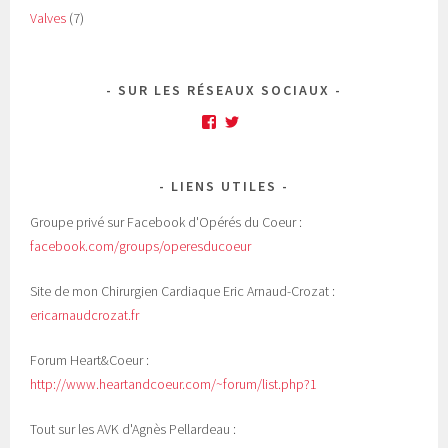
Valves
(7)
SUR LES RÉSEAUX SOCIAUX
Facebook
Twitter
LIENS UTILES
Groupe privé sur Facebook d'Opérés du Coeur :
facebook.com/groups/operesducoeur
Site de mon Chirurgien Cardiaque Eric Arnaud-Crozat :
ericarnaudcrozat.fr
Forum Heart&Coeur :
http://www.heartandcoeur.com/~forum/list.php?1
Tout sur les AVK d'Agnès Pellardeau :