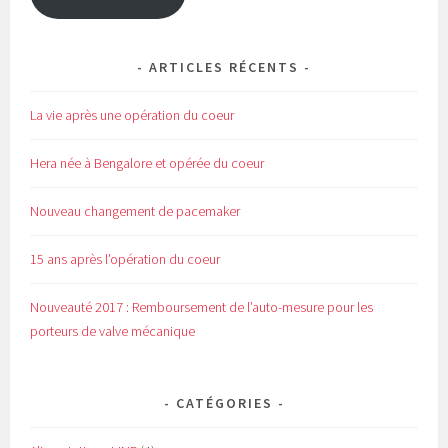
e
f
n
e
ê
n
t
ê
r
t
e
r
ARTICLES RÉCENTS
)
e
)
La vie après une opération du coeur
Hera née à Bengalore et opérée du coeur
Nouveau changement de pacemaker
15 ans après l’opération du coeur
Nouveauté 2017 : Remboursement de l’auto-mesure pour les
porteurs de valve mécanique
CATÉGORIES