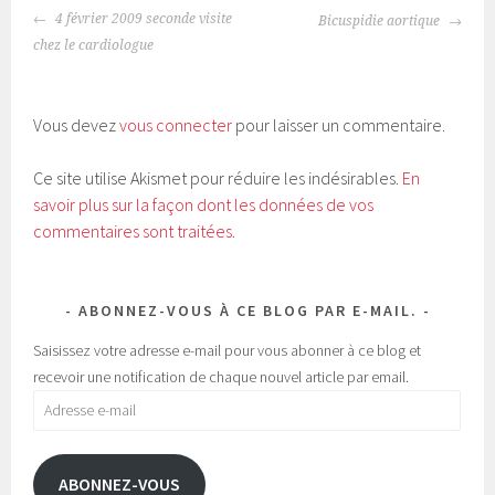
NAVIGATION
t
t
4 février 2009 seconde visite
Bicuspidie aortique
a
a
DES
g
g
chez le cardiologue
e
e
ARTICLES
r
r
s
s
u
u
r
r
T
F
Vous devez
vous connecter
pour laisser un commentaire.
w
a
i
c
t
e
t
b
Ce site utilise Akismet pour réduire les indésirables.
En
e
o
r
o
savoir plus sur la façon dont les données de vos
(
k
o
(
commentaires sont traitées
.
u
o
v
u
r
v
e
r
d
e
a
d
ABONNEZ-VOUS À CE BLOG PAR E-MAIL.
n
a
s
n
u
s
Saisissez votre adresse e-mail pour vous abonner à ce blog et
n
u
e
n
recevoir une notification de chaque nouvel article par email.
n
e
o
n
Adresse
u
o
v
u
e-
e
v
l
e
mail
l
l
e
l
ABONNEZ-VOUS
f
e