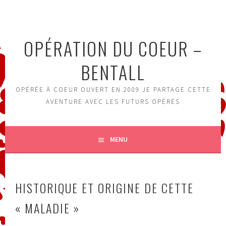
Aller
au
contenu
OPÉRATION DU COEUR –
principal
BENTALL
OPÉRÉE À COEUR OUVERT EN 2009 JE PARTAGE CETTE
AVENTURE AVEC LES FUTURS OPÉRÉS
MENU
HISTORIQUE ET ORIGINE DE CETTE
« MALADIE »