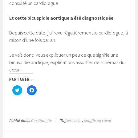
consulté un cardiologue.
Et cette bicuspidie aortique a été diagnostiquée.
Depuis cette date, j’ai revu régulièrement le cardiologue, à
raison d’une fois par an.
Je vais donc vous expliquer un peu ce que signifie une
bicuspidie aortique, explications assorties de schémas du
cœur.
PARTAGER :
C
C
l
l
i
i
q
q
u
u
e
e
z
z
p
p
o
o
Publié dans:
Cardiologie
|
Tagué:
coeur
,
souffle au coeur
u
u
r
r
p
p
a
a
r
r