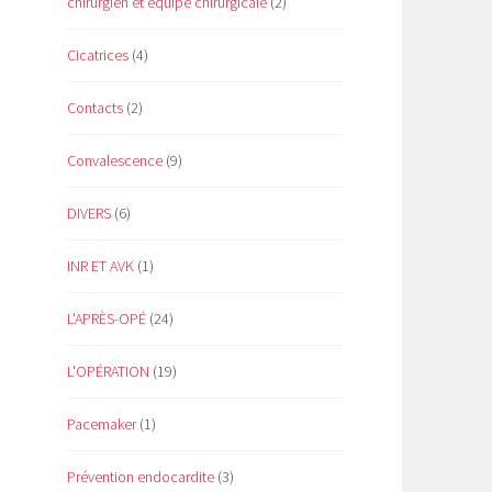
chirurgien et équipe chirurgicale
(2)
Cicatrices
(4)
Contacts
(2)
Convalescence
(9)
DIVERS
(6)
INR ET AVK
(1)
L'APRÈS-OPÉ
(24)
L'OPÉRATION
(19)
Pacemaker
(1)
Prévention endocardite
(3)