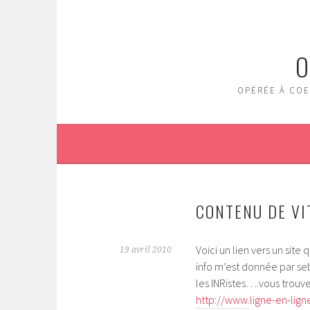
Aller
au
contenu
O
principal
OPÉRÉE À COE
CONTENU DE VI
Voici un lien vers un sit
19 avril 2010
info m’est donnée par se
les INRistes….vous trouve
http://www.ligne-en-lig