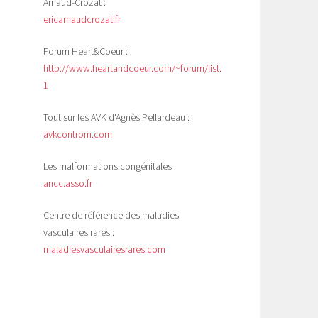
Arnaud-Crozat :
ericarnaudcrozat.fr
Forum Heart&Coeur :
http://www.heartandcoeur.com/~forum/list.php?
1
Tout sur les AVK d'Agnès Pellardeau :
avkcontrom.com
Les malformations congénitales :
ancc.asso.fr
Centre de référence des maladies
vasculaires rares :
maladiesvasculairesrares.com