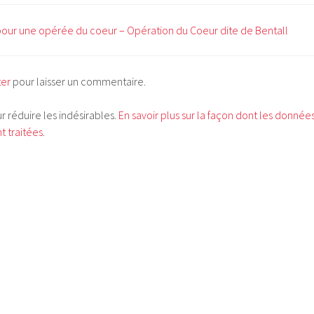
our une opérée du coeur – Opération du Coeur dite de Bentall
ter
pour laisser un commentaire.
ur réduire les indésirables.
En savoir plus sur la façon dont les donnée
 traitées
.