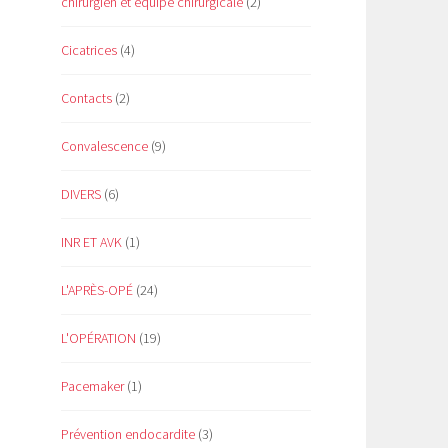
chirurgien et équipe chirurgicale
(2)
Cicatrices
(4)
Contacts
(2)
Convalescence
(9)
DIVERS
(6)
INR ET AVK
(1)
L'APRÈS-OPÉ
(24)
L'OPÉRATION
(19)
Pacemaker
(1)
Prévention endocardite
(3)