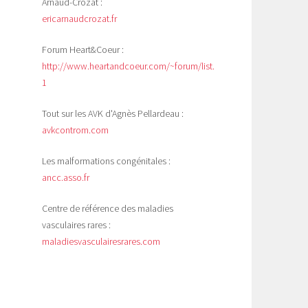
Arnaud-Crozat :
ericarnaudcrozat.fr
Forum Heart&Coeur :
http://www.heartandcoeur.com/~forum/list.php?
1
Tout sur les AVK d'Agnès Pellardeau :
avkcontrom.com
Les malformations congénitales :
ancc.asso.fr
Centre de référence des maladies
vasculaires rares :
maladiesvasculairesrares.com