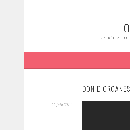
Aller
au
contenu
O
principal
OPÉRÉE À COE
DON D’ORGANES 
22 juin 2011