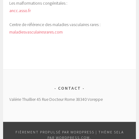
Les malformations congénitales :
ancc.asso.fr
Centre de référence des maladies vasculaires rares :
maladiesvasculairesrares.com
CONTACT
Valérie Thuillier 45 Rue Docteur Rome 38340 Voreppe
FIÈREMENT PROPULSÉ PAR WORDPRESS
|
THÈME SELA
PAR
WORDPRESS.COM
.