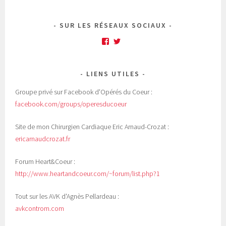
SUR LES RÉSEAUX SOCIAUX
Facebook
Twitter
LIENS UTILES
Groupe privé sur Facebook d'Opérés du Coeur :
facebook.com/groups/operesducoeur
Site de mon Chirurgien Cardiaque Eric Arnaud-Crozat :
ericarnaudcrozat.fr
Forum Heart&Coeur :
http://www.heartandcoeur.com/~forum/list.php?1
Tout sur les AVK d'Agnès Pellardeau :
avkcontrom.com