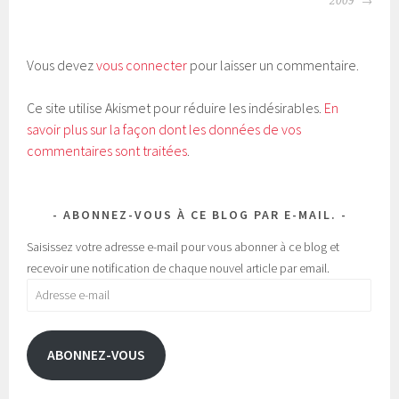
DES
2009
e
e
ARTICLES
r
r
s
s
u
u
r
r
T
F
Vous devez
vous connecter
pour laisser un commentaire.
w
a
i
c
t
e
t
b
Ce site utilise Akismet pour réduire les indésirables.
En
e
o
r
o
savoir plus sur la façon dont les données de vos
(
k
o
(
commentaires sont traitées
.
u
o
v
u
r
v
e
r
d
e
a
d
ABONNEZ-VOUS À CE BLOG PAR E-MAIL.
n
a
s
n
u
s
Saisissez votre adresse e-mail pour vous abonner à ce blog et
n
u
e
n
recevoir une notification de chaque nouvel article par email.
n
e
o
n
Adresse
u
o
v
u
e-
e
v
l
e
mail
l
l
e
l
ABONNEZ-VOUS
f
e
e
f
n
e
ê
n