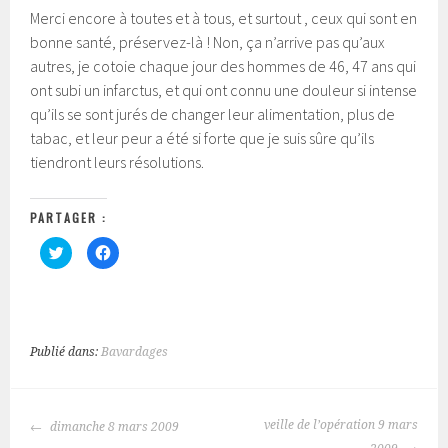
Merci encore à toutes et à tous, et surtout , ceux qui sont en
bonne santé, préservez-là ! Non, ça n’arrive pas qu’aux
autres, je cotoie chaque jour des hommes de 46, 47 ans qui
ont subi un infarctus, et qui ont connu une douleur si intense
qu’ils se sont jurés de changer leur alimentation, plus de
tabac, et leur peur a été si forte que je suis sûre qu’ils
tiendront leurs résolutions.
PARTAGER :
C
C
l
l
i
i
q
q
u
u
e
e
z
z
p
p
o
o
Publié dans:
Bavardages
u
u
r
r
p
p
a
a
r
r
NAVIGATION
t
t
veille de l’opération 9 mars
dimanche 8 mars 2009
a
a
g
g