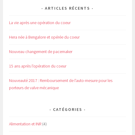
t
ê
r
t
e
r
ARTICLES RÉCENTS
)
e
)
La vie après une opération du coeur
Hera née à Bengalore et opérée du coeur
Nouveau changement de pacemaker
15 ans après l’opération du coeur
Nouveauté 2017 : Remboursement de l’auto-mesure pour les
porteurs de valve mécanique
CATÉGORIES
Alimentation et INR
(4)