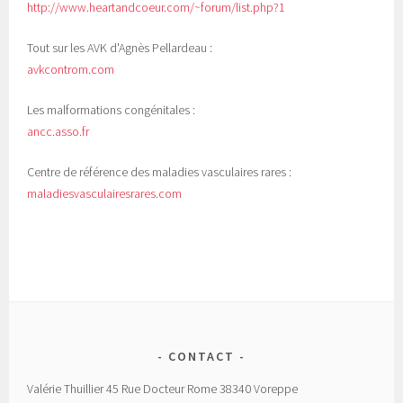
http://www.heartandcoeur.com/~forum/list.php?1
Tout sur les AVK d'Agnès Pellardeau :
avkcontrom.com
Les malformations congénitales :
ancc.asso.fr
Centre de référence des maladies vasculaires rares :
maladiesvasculairesrares.com
CONTACT
Valérie Thuillier 45 Rue Docteur Rome 38340 Voreppe