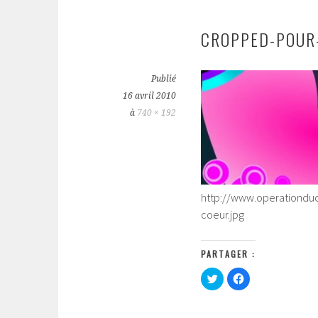
CROPPED-POUR-
Publié
16 avril 2010
à
740 × 192
http://www.operationdu
coeur.jpg
PARTAGER :
C
C
l
l
i
i
q
q
u
u