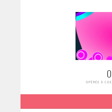
Aller
au
contenu
principal
O
OPÉRÉE À COE