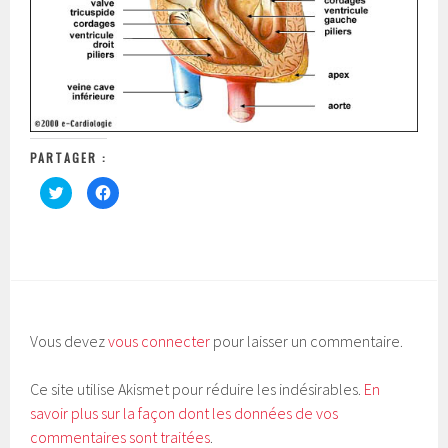
PARTAGER :
C
C
l
l
i
i
q
q
u
u
e
e
z
z
p
p
o
o
u
u
r
r
p
p
a
a
Vous devez
vous connecter
pour laisser un commentaire.
r
r
t
t
a
a
g
g
Ce site utilise Akismet pour réduire les indésirables.
En
e
e
r
r
savoir plus sur la façon dont les données de vos
s
s
u
u
commentaires sont traitées
.
r
r