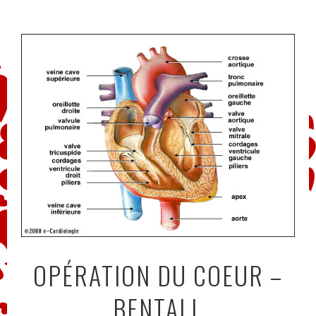
Aller
au
contenu
principal
OPÉRATION DU COEUR –
BENTALL