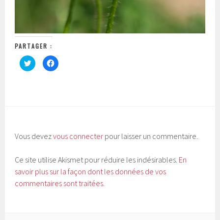
PARTAGER :
C
C
l
l
i
i
q
q
u
u
e
e
z
z
p
p
o
o
u
u
r
r
p
p
a
a
Vous devez
vous connecter
pour laisser un commentaire.
r
r
t
t
a
a
g
g
Ce site utilise Akismet pour réduire les indésirables.
En
e
e
r
r
savoir plus sur la façon dont les données de vos
s
s
u
u
commentaires sont traitées
.
r
r
T
F
w
a
i
c
t
e
t
b